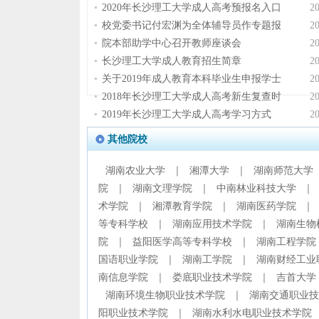
2020年长沙理工大学成人高考预报名入口
2
校党委书记付宏渊为全体辅导员作专题报
2
院本部助学中心召开教师座谈会
2
长沙理工大学成人教育招生简章
2
关于2019年成人教育本科毕业生申报学士
2
2018年长沙理工大学成人高考新生复查时
2
2019年长沙理工大学成人高考学习方式
2
其他院校
湖南农业大学
｜
湘潭大学
｜
湖南师范大学
院
｜
湖南文理学院
｜
中南林业科技大学
｜
术学院
｜
湘潭教育学院
｜
湖南医药学院
｜
等专科学校
｜
湖南应用技术学院
｜
湖南生物
院
｜
益阳医学高等专科学校
｜
湖南工程学院
国语职业学院
｜
湖南工学院
｜
湖南财经工业
南信息学院
｜
娄底职业技术学院
｜
吉首大学
湖南环境生物职业技术学院
｜
湖南交通职业技
阳职业技术学院
｜
湖南水利水电职业技术学院