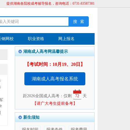
提供湖南各院校成考辅导报名，咨询电话：0731-83587381
长钢网校
职业资格
网上报名
湖南成人高考网温馨提示
【考试时间：10月19、20日】
湖南成人高考报名系统
等
海
距2026全国成人高考：仅剩
72
天
军
【请广大考生提前备考】
学
创
新生须知
报名时间
报考条件
报考费用