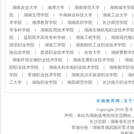
湖南农业大学
｜
湘潭大学
｜
湖南师范大学
｜
湖南城市学
院
｜
湖南文理学院
｜
中南林业科技大学
｜
湖南工业大学
术学院
｜
湘潭教育学院
｜
湖南医药学院
｜
长沙师范学院
等专科学校
｜
湖南应用技术学院
｜
湖南生物机电职业技术学
院
｜
益阳医学高等专科学校
｜
湖南工程学院
｜
湖南现代物
国语职业学院
｜
湖南工学院
｜
湖南财经工业职业技术学院
｜
南信息学院
｜
娄底职业技术学院
｜
吉首大学
｜
湖南警察学
湖南环境生物职业技术学院
｜
湖南交通职业技术学院
｜
湖南
阳职业技术学院
｜
湖南水利水电职业技术学院
｜
湖南都市职
学院
｜
常德职业技术学院
｜
湖南高尔夫旅游职业学院
｜
湖
工大学
｜
保险职业学院
｜
衡阳师范学院
｜
长沙南方职业学
长钢教育网
|
关于
Copyright 2010-至
声明：本站为湖南成考民间交流网站
长沙总部：湖南省长沙市芙蓉区
常德分校：湖南常德武陵区育才路286号迅
版权所有