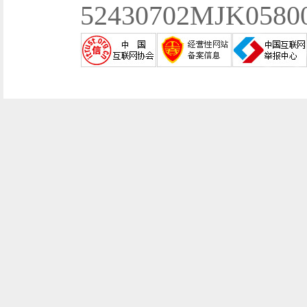
52430702MJK058