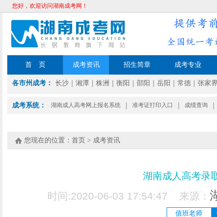
您好，欢迎访问湖南成考网！
首 页
成考资讯
招生简章
成考专业
各市州成考：
长沙
｜
湘潭
｜
株洲
｜
衡阳
｜
邵阳
｜
岳阳
｜
常德
｜
张家
成考系统：
湖南成人高考网上报名系统
｜
准考证打印入口
｜
成绩查询
｜
您现在的位置：
首页
>
成考资讯
湖南成人高考录
时间:2020-06-03 17:54:47 来源：
值班老师