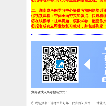
③指导老师将1对1为考生提供报名流程、现
二、湖南成考网学习中心提供考前网络培训
①视频课程：带你全面夯实知识点、快速梳
②在线模考：往年真题、模拟试卷、配套作
③报名成功立即发放复习教材，并包邮到家
湖南省成人高考报名方式：
①.现场报名：请考生带好第二代身份证原件、二寸蓝