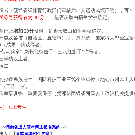
得者（须经省级体育行政部门审核并出具运动成绩证明），可在
称号获得者为 30 分
），是否录取由招生学校确定。
基础上
增加 20分
投档，是否录取由招生学校确定。
各部委及各省（自治区、直辖市）厅、局系统，国家特大型企业授
步（成果）奖获得者。
劳动奖章”“新长征突击手”“三八红旗手”称号者。
三等功以上者。
考生。
区的少数民族考生，国防科技工业三线企业单位（地处市州以上人
产（工作）者。
特殊军事训练、重要安保等（凭部队团级或团级以上政治机关提供
前出生）以上考生
。
>>
湖南省成人高考网上报名系统
<<<
进入：【
湖南成考招生简章
】