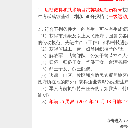
1．
运动健将和武术项目武英级运动员称号
获
生考试成绩基础上
增加 50 分
投档（
一级运动员
2．符合下列条件之一的考生，可在考生成绩
（1）获得市州级及以上人民政府，国务院
的劳动模范、先进生产（工作）者和科技进
（2）获得省级工、青、妇等组织授予的“五一
（3）解放军、武警部队、公安干警荣立个人
（4）归侨、归侨子女、华侨子女、台湾省籍
（5）烈士子女、烈士配偶。
（6）边疆、山区、牧区和少数民族聚居地
政府所在地的除外）获得企业表彰的先进生
（7）军人考前执行特殊任务的，如救灾、
证明）。
（8）
年满 25 周岁（2001 年 10 月 18 日
点击进入：>
点击