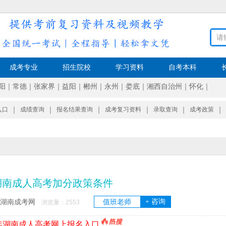
成考专业
招生院校
学习资料
自考本科
阳
｜
常德
｜
张家界
｜
益阳
｜
郴州
｜
永州
｜
娄底
｜
湘西自治州
｜
怀化
｜
入口
｜
成绩查询
｜
报名结果查询
｜
成考复习资料
｜
录取查询
｜
成考政策
｜
年湖南成人高考加分政策条件
+ 咨询
湖南成考网
值班老师
浏览量：
2553
6年湖南成人高考网上报名入口