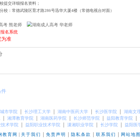
来校提交详细报名资料；
德分校：常德武陵区育才路286号迅华大厦4楼（常德电视台对面）
熊老师
华老师
上报名系统
院为准
分
条件
｜
｜
｜
｜
城市学院
长沙理工大学
湖南中医药大学
长沙医学院
湖南文
｜
｜
｜
｜
｜
院
湘潭教育学院
湖南医药学院
长沙师范学院
益阳教育学院
｜
｜
｜
｜
业技术学院
益阳职业技术学院
潇湘职业学院
长沙学院
益阳医
|
｜
｜
｜
｜
钢教育网
关于我们
免责声明
隐私条款
联系我们
网站地