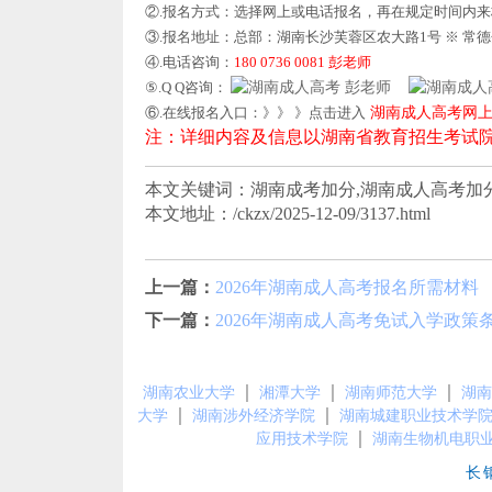
②.报名方式：选择网上或电话报名，再在规定时间内
③.报名地址：总部：湖南长沙芙蓉区农大路1号 ※ 常
④.电话咨询：
180 0736 0081 彭老师
⑤.Q Q咨询：
彭老师
⑥.在线报名入口：》》 》点击进入
湖南成人高考网
注：详细内容及信息以湖南省教育招生考试
本文关键词：湖南成考加分,湖南成人高考加
本文地址：/ckzx/2025-12-09/3137.html
上一篇：
2026年湖南成人高考报名所需材料
下一篇：
2026年湖南成人高考免试入学政策
｜
｜
｜
湖南农业大学
湘潭大学
湖南师范大学
湖南
｜
｜
大学
湖南涉外经济学院
湖南城建职业技术学
｜
应用技术学院
湖南生物机电职
长