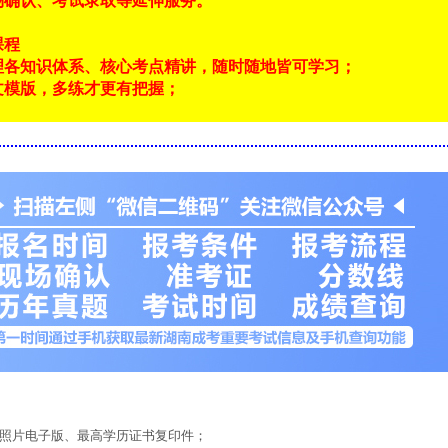
场确认、考试录取等延伸服务。
课程
理各知识体系、核心考点精讲，随时随地皆可学习；
文模版，多练才更有把握；
！
底照片电子版、最高学历证书复印件；