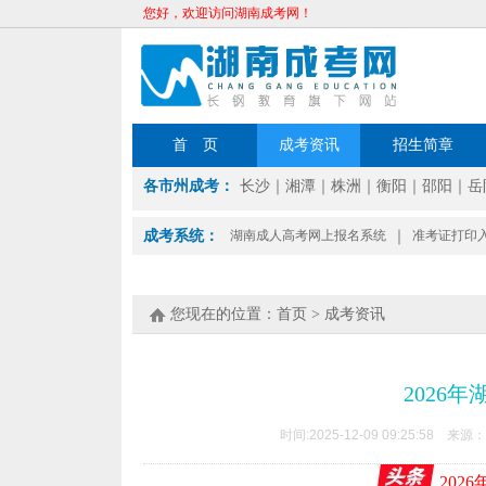
您好，欢迎访问湖南成考网！
首 页
成考资讯
招生简章
各市州成考：
长沙
｜
湘潭
｜
株洲
｜
衡阳
｜
邵阳
｜
岳
成考系统：
湖南成人高考网上报名系统
｜
准考证打印
您现在的位置：
首页
>
成考资讯
2026
时间:2025-12-09 09:25:58 来源：
202