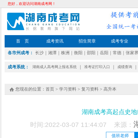
您好，欢迎访问湖南成考网！
首 页
成考资讯
招生简章
成考专业
各市州成考：
长沙
｜
湘潭
｜
株洲
｜
衡阳
｜
邵阳
｜
岳阳
｜
常德
｜
张家
成考系统：
湖南成人高考网上报名系统
｜
准考证打印入口
｜
成绩查询
｜
您现在的位置：
首页
>
学习资料
>
复习资料
>
高升本
湖南成考高起点史地
时间:2022-03-07 11:44:07 来源：
值班老师