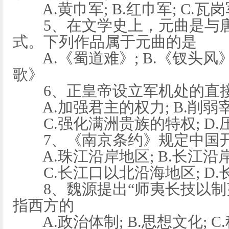
A.黄巾军; B.红巾军; C.瓦岗
5、在文学史上，元曲是与唐
式。下列作品属于元曲的是
A.《蜀道难》; B.《钗头风》;
歌》
6、正皇帝设立军机处的直
A.加强君主的权力; B.削弱
C.强化满洲贵族的特权; D.
7、《南京条约》规定中国开
A.珠江沿岸地区; B.长江沿
C.长江口以北沿海地区; D.
8、魏源提出“师夷长技以制夷
指西方的
A.政治体制; B.思想文化; C.