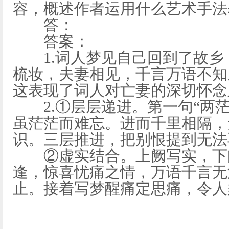
容，概述作者运用什么艺术手法
答：
答案：
1.词人梦见自己回到了故乡
梳妆，夫妻相见，千言万语不知
这表现了词人对亡妻的深切怀念
2.①层层递进。第一句“两茫
虽茫茫而难忘。进而千里相隔，
识。三层推进，把别恨提到无法
②虚实结合。上阙写实，下
逢，惊喜忧痛之情，万语千言无
止。接着写梦醒痛定思痛，令人