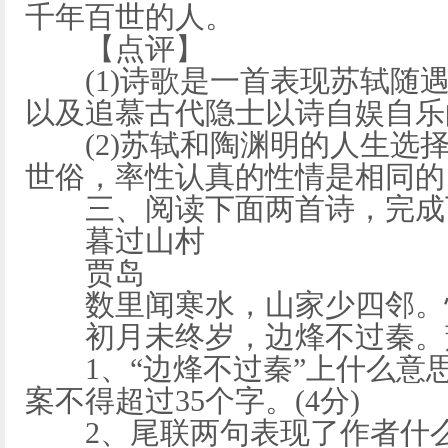
千年百世的人。
【点评】
(1)诗歌是一首表现苏轼随遇
以及追慕古代隐士以诗自娱自乐
(2)苏轼和陶渊明的人生选择
世俗，率性认真的性情是相同的
三、阅读下面两首诗，完成
暮过山村
贾岛
数里闻寒水，山家少四邻。怪
初月未终岁，边烽不过秦。萧
1、“边烽不过秦”上什么意思
案不得超过35个字。(4分)
2、尾联两句表现了作者什么