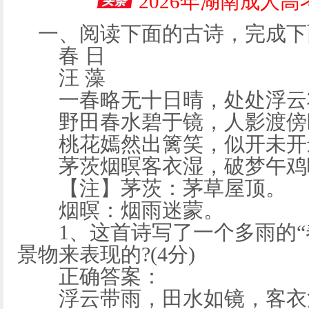
2026年湖南成人
一、阅读下面的古诗，完成下
春 日
汪 藻
一春略无十日晴，处处浮云
野田春水碧于镜，人影渡傍
桃花嫣然出篱笑，似开未开
茅茨烟暝客衣湿，破梦午鸡
【注】茅茨：茅草屋顶。
烟暝：烟雨迷蒙。
1、这首诗写了一个多雨的“
景物来表现的?(4分)
正确答案：
浮云带雨，田水如镜，客衣