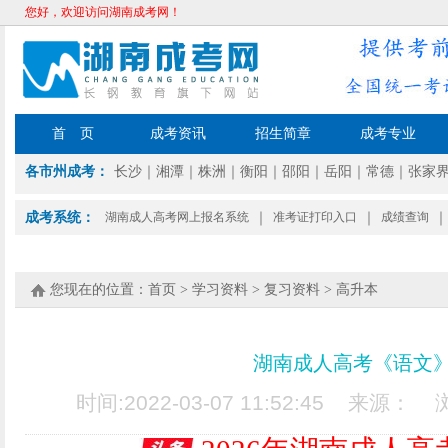
您好，欢迎访问湖南成考网！
首 页
成考资讯
招生简章
成考专业
各市州成考：
长沙
｜
湘潭
｜
株洲
｜
衡阳
｜
邵阳
｜
岳阳
｜
常德
｜
张家
成考系统：
湖南成人高考网上报名系统
｜
准考证打印入口
｜
成绩查询
｜
您现在的位置：
首页
>
学习资料
>
复习资料
>
高升本
湖南成人高考《语文》
时间:2022-03-07 11:52:45 来源：