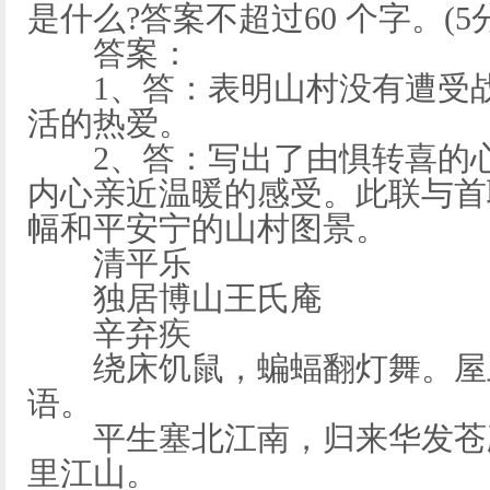
是什么?答案不超过60 个字。(5分
答案：
1、答：表明山村没有遭受战
活的热爱。
2、答：写出了由惧转喜的心
内心亲近温暖的感受。此联与首
幅和平安宁的山村图景。
清平乐
独居博山王氏庵
辛弃疾
绕床饥鼠，蝙蝠翻灯舞。屋上
语。
平生塞北江南，归来华发苍颜
里江山。