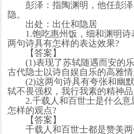
彭泽：指陶渊明，他任彭泽
隐。
出处：出仕和隐居
1.饱吃惠州饭，细和渊明诗
两句诗具有怎样的表达效果?
【答案】
(1)表现了苏轼随遇而安的乐
古代隐士以诗自娱自乐的高雅情
(2)这两句诗具有夸张和幽默
轼不畏强权，我行我素的精神品
2.千载人和百世士是什么意
怎样的观点?
【答案】
千载人和百世士都是赞美两位