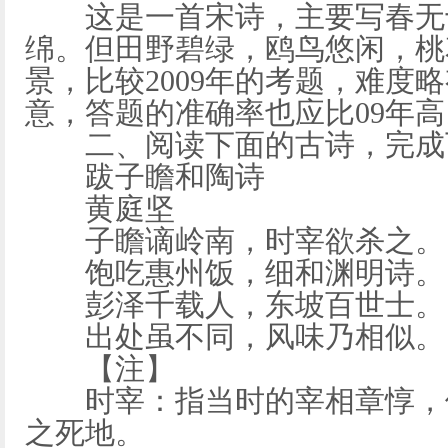
这是一首宋诗，主要写春无十
绵。但田野碧绿，鸥鸟悠闲，桃
景，比较2009年的考题，难度
意，答题的准确率也应比09年高
二、阅读下面的古诗，完成
跋子瞻和陶诗
黄庭坚
子瞻谪岭南，时宰欲杀之。
饱吃惠州饭，细和渊明诗。
彭泽千载人，东坡百世士。
出处虽不同，风味乃相似。
【注】
时宰：指当时的宰相章惇，他
之死地。