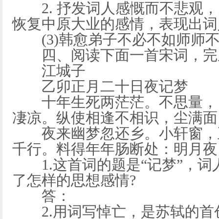
2. 抒发词人感慨而不悲观，
恢复中原大业的感情，表现出词
(3)韩愈弟子不必不如师师
四、阅读下面一首宋词，完成下
江城子
乙卯正月二十日夜记梦
十年生死两茫茫。不思量，自
凄凉。纵使相逢不相识，尘满面
夜来幽梦忽还乡。小轩窗，正
千行。料得年年肠断处：明月夜
1.这首词的题是“记梦”，词
了怎样的思想感情?
答：
2.用词写悼亡，是苏轼的首