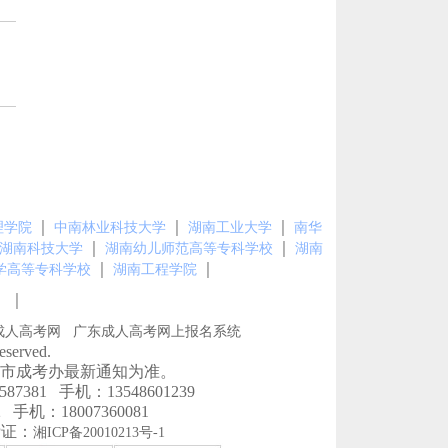
｜
｜
｜
理学院
中南林业科技大学
湖南工业大学
南华
｜
｜
湖南科技大学
湖南幼儿师范高等专科学校
湖南
｜
｜
学高等专科学校
湖南工程学院
｜
图
成人高考网
广东成人高考网上报名系统
erved.
市成考办最新通知为准。
1 手机：13548601239
机：18007360081
P证：
湘ICP备20010213号-1