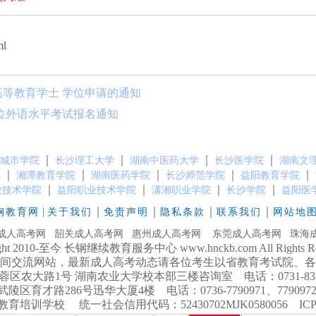
ml
高等教育学士 学位申请的通知
学位外语水平考试报名通知
｜
｜
｜
｜
城市学院
长沙理工大学
湖南中医药大学
长沙医学院
湖南文
｜
｜
｜
｜
｜
院
湘潭教育学院
湖南医药学院
长沙师范学院
益阳教育学院
｜
｜
｜
｜
业技术学院
益阳职业技术学院
潇湘职业学院
长沙学院
益阳医
|
｜
｜
｜
｜
钢教育网
关于我们
免责声明
隐私条款
联系我们
网站地
成人高考网
韶关成人高考网
惠州成人高考网
东莞成人高考网
珠海
ight 2010-至今 长钢继续教育服务中心 www.hnckb.com All Rights Res
间交流网站，最新成人高考动态请各位考生以省教育考试院、各
大路1号 湖南农业大学校本部三楼咨询室 电话：0731-8358738
育才路286号迅华大厦4楼 电话：0736-7790971、7790972 手
培训学校 统一社会信用代码：52430702MJK0580056 IC