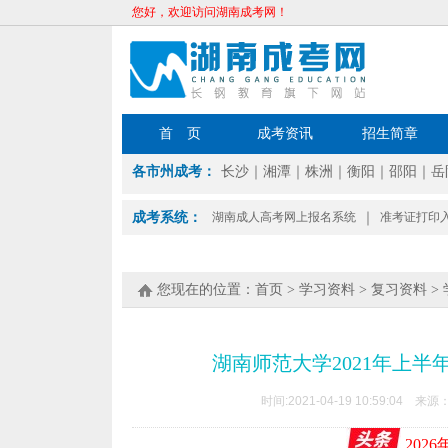
您好，欢迎访问湖南成考网！
首 页
成考资讯
招生简章
各市州成考：
长沙
｜
湘潭
｜
株洲
｜
衡阳
｜
邵阳
｜
岳
成考系统：
湖南成人高考网上报名系统
｜
准考证打印
您现在的位置：
首页
>
学习资料
>
复习资料
>
湖南师范大学2021年上
时间:2021-04-19 10:59:04 来源
202