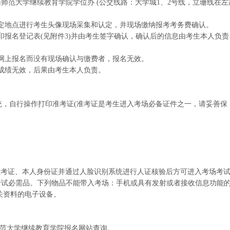
湖南师范大学继续教育学院学位办 (公交线路：大学城1、2号线，立珊线在左
指定地点进行考生头像现场采集和认定，并现场缴纳报考考务费确认。
印报名登记表(见附件3)并由考生签字确认，确认后的信息由考生本人负责
。
成网上报名而没有现场确认与缴费者，报名无效。
，成绩无效，后果由考生本人负责。
名系统，自行操作打印准考证(准考证是考生进入考场必备证件之一，请妥善保
印的准考证、本人身份证并通过人脸识别系统进行人证核验后方可进入考场考
等考试必需品。下列物品不能带入考场：手机或具有发射或者接收信息功能
关资料的电子设备。
师范大学继续教育学院报名网站查询。