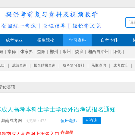
成考专业
招生院校
学习资料
自考本科
阳
｜
常德
｜
张家界
｜
益阳
｜
郴州
｜
永州
｜
娄底
｜
湘西自治州
｜
怀化
｜
入口
｜
成绩查询
｜
报名结果查询
｜
成考复习资料
｜
录取查询
｜
成考政策
｜
学位英语
半年成人高考本科生学士学位外语考试报名通知
+ 咨询
湖南成考网
值班老师
：
浏览量：
472
6年湖南成人高考网上报名入口