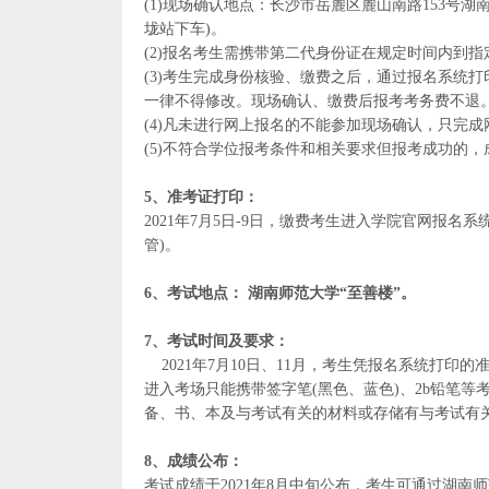
(1)现场确认地点：长沙市岳麓区麓山南路153号
垅站下车)。
(2)报名考生需携带第二代身份证在规定时间内到
(3)考生完成身份核验、缴费之后，通过报名系统打
一律不得修改。现场确认、缴费后报考考务费不退
(4)凡未进行网上报名的不能参加现场确认，只完
(5)不符合学位报考条件和相关要求但报考成功的
5、准考证打印：
2021年7月5日-9日，缴费考生进入学院官网报
管)。
6、考试地点： 湖南师范大学“至善楼”。
7、考试时间及要求：
2021年7月10日、11月，考生凭报名系统打
进入考场只能携带签字笔(黑色、蓝色)、2b铅笔
备、书、本及与考试有关的材料或存储有与考试有
8、成绩公布：
考试成绩于2021年8月中旬公布，考生可通过湖南