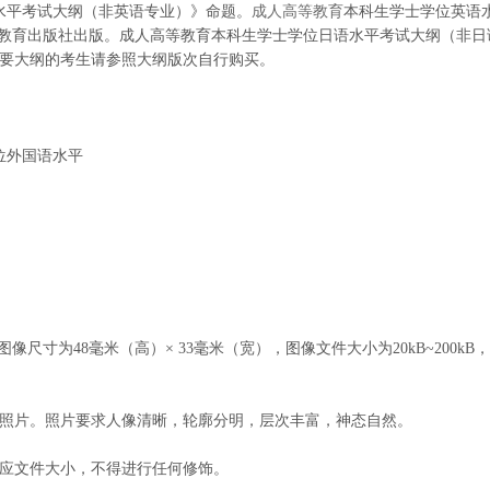
水平考试大纲（非英语专业）》命题。
成人高等教育
本科生学士学位英语
高等教育出版社出版。成人高等教育本科生学士学位日语水平考试大纲（非日
，需要大纲的考生请参照大纲版次自行购买。
位外国语水平
图像尺寸为48毫米（高）× 33毫米（宽），图像文件大小为20kB~200kB，
子照片。照片要求人像清晰，轮廓分明，层次丰富，神态自然。
相应文件大小，不得进行任何修饰。