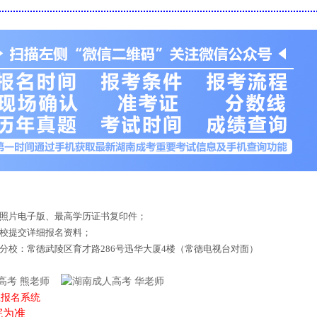
底照片电子版、最高学历证书复印件；
来校提交详细报名资料；
德分校：常德武陵区育才路286号迅华大厦4楼（常德电视台对面）
熊老师
华老师
上报名系统
院为准