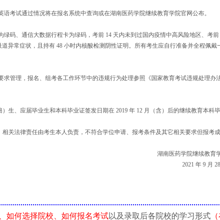
英语考试通过情况将在报名系统中查询或在湖南医药学院继续教育学院官网公布。
码、通信大数据行程卡为绿码，考前 14 天内未到过国内疫情中高风险地区、考前 
吸道异常症状，且持有 48 小时内核酸检测阴性证明。所有考生应自行准备并全程佩戴
要求管理，报名、组考各工作环节中的违规行为处理参照《国家教育考试违规处理办
生、应届毕业生和本科毕业证签发日期在 2019 年 12 月（含）后的继续教育本科
。
改，相关法律责任由考生本人负责，不符合学位申请、报考条件及其它相关要求但报考
湖南医药学院继续教育
2021 年 9 月 2
、如何选择院校、如何报名考试
以及录取后各院校的学习形式
（