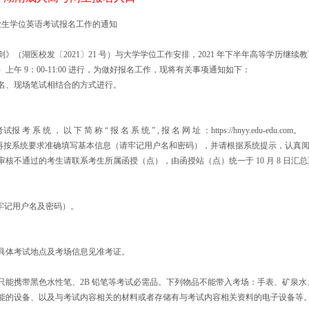
毕业生学位英语考试报名工作的通知
（湖医校发〔2021〕21 号）与大学学位工作安排，2021 年下半年高等学历继续教
六）上午 9：00-11:00 进行，为做好报名工作，现将有关事项通知如下：
名、现场笔试相结合的方式进行。
以 下 简 称 “ 报 名 系 统 ” , 报 名 网 址 ：https://hnyy.edu-edu.com。
，再按系统要求准确填写基本信息（请牢记用户名和密码），并请根据系统提示，认真
不通过的考生请联系考生所属函授（点），由函授站（点）统一于 10 月 8 日汇总
。
（请牢记用户名及密码）。
，具体考试地点及考场信息见准考证。
只能携带黑色水性笔、2B 铅笔等考试必需品。下列物品不能带入考场：手表、矿泉水
能的设备、以及与考试内容相关的材料或者存储有与考试内容相关资料的电子设备等