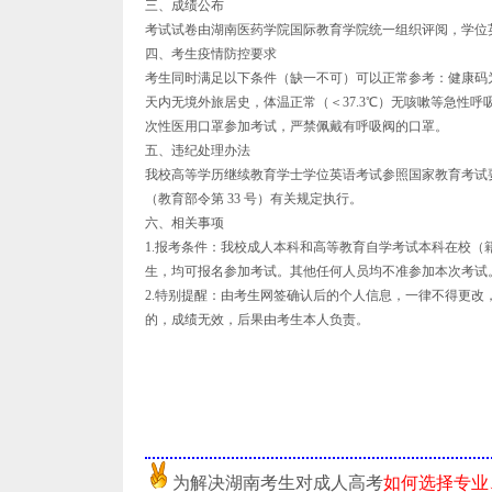
三、成绩公布
考试试卷由湖南医药学院国际教育学院统一组织评阅，学位
四、考生疫情防控要求
考生同时满足以下条件（缺一不可）可以正常参考：健康码为绿
天内无境外旅居史，体温正常（＜37.3℃）无咳嗽等急性呼
次性医用口罩参加考试，严禁佩戴有呼吸阀的口罩。
五、违纪处理办法
我校高等学历继续教育学士学位英语考试参照国家教育考试
（教育部令第 33 号）有关规定执行。
六、相关事项
1.报考条件：我校成人本科和高等教育自学考试本科在校（籍）
生，均可报名参加考试。其他任何人员均不准参加本次考试
2.特别提醒：由考生网签确认后的个人信息，一律不得更
的，成绩无效，后果由考生本人负责。
为解决湖南考生对成人高考
如何选择专业