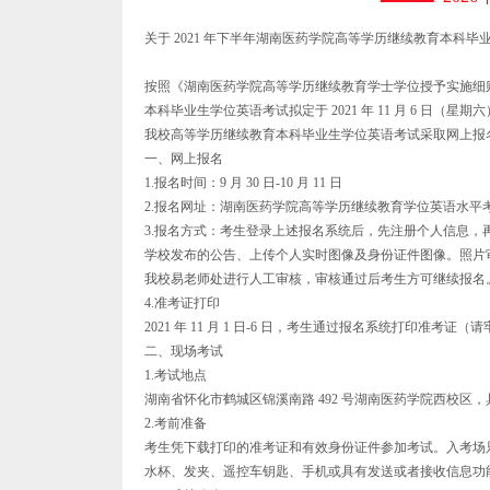
关于 2021 年下半年湖南医药学院高等学历继续教育本科
按照《湖南医药学院高等学历继续教育学士学位授予实施细则》
本科毕业生学位英语考试拟定于 2021 年 11 月 6 日（星期
我校高等学历继续教育本科毕业生学位英语考试采取网上报
一、网上报名
1.报名时间：9 月 30 日-10 月 11 日
2.报名网址：湖南医药学院高等学历继续教育学位英语水平考试报 考 系 统 ， 
3.报名方式：考生登录上述报名系统后，先注册个人信息
学校发布的公告、上传个人实时图像及身份证件图像。照片审核
我校易老师处进行人工审核，审核通过后考生方可继续报名
4.准考证打印
2021 年 11 月 1 日-6 日，考生通过报名系统打印准考证
二、现场考试
1.考试地点
湖南省怀化市鹤城区锦溪南路 492 号湖南医药学院西校区
2.考前准备
考生凭下载打印的准考证和有效身份证件参加考试。入考场
水杯、发夹、遥控车钥匙、手机或具有发送或者接收信息功