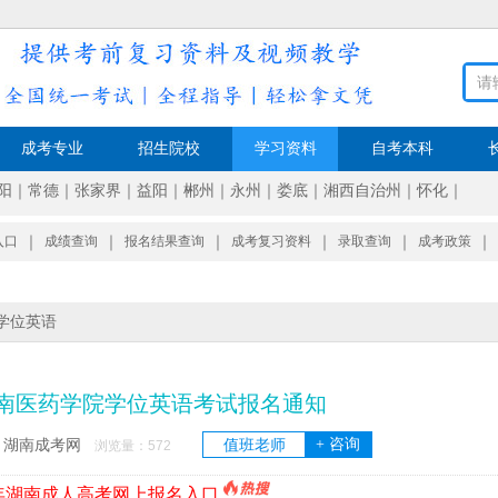
成考专业
招生院校
学习资料
自考本科
阳
｜
常德
｜
张家界
｜
益阳
｜
郴州
｜
永州
｜
娄底
｜
湘西自治州
｜
怀化
｜
入口
｜
成绩查询
｜
报名结果查询
｜
成考复习资料
｜
录取查询
｜
成考政策
｜
学位英语
年湖南医药学院学位英语考试报名通知
+ 咨询
湖南成考网
值班老师
：
浏览量：
572
6年湖南成人高考网上报名入口