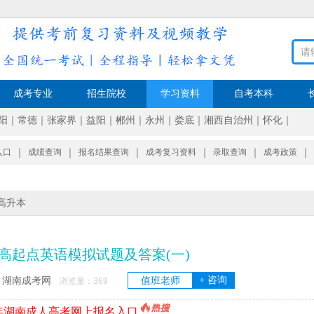
成考专业
招生院校
学习资料
自考本科
阳
｜
常德
｜
张家界
｜
益阳
｜
郴州
｜
永州
｜
娄底
｜
湘西自治州
｜
怀化
｜
入口
｜
成绩查询
｜
报名结果查询
｜
成考复习资料
｜
录取查询
｜
成考政策
｜
高升本
高起点英语模拟试题及答案(一)
+ 咨询
湖南成考网
值班老师
：
浏览量：
369
6年湖南成人高考网上报名入口