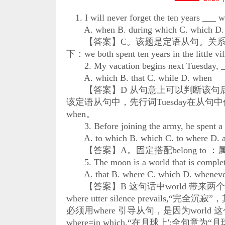
1. I will never forget the ten years ___ we 
A. when B. during which C. which D. 
【答案】C。该题是定语从句。关系代词w
下：we both spent ten years in the little vil
2. My vacation begins next Tuesday, ___ 
A. which B. that C. while D. when
【答案】D 从句意上可以判断该句后半部
该定语从句中，先行词Tuesday在从句中作状
when。
3. Before joining the army, he spent a lo
A. to which B. which C. to where D. a
【答案】A。固定搭配belong to ：属
5. The moon is a world that is completely 
A. that B. where C. which D. whenev
【答案】B 这句话中world 带来两个定语从句，
where utter silence prevails,“完全
必须用where 引导从句，是因为world 这个先行
where=in which,“在月球上';全