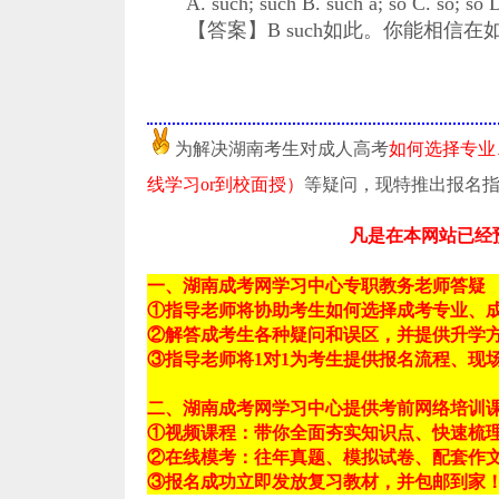
A. such; such B. such a; so C. so; so D
【答案】B such如此。你能相信在
为解决湖南考生对成人高考
如何选择专业
线学习or到校面授）
等疑问，现特推出报名
凡是在本网站已经
一、湖南成考网学习中心专职教务老师答疑
①指导老师将协助考生如何选择成考专业、
②解答成考生各种疑问和误区，并提供升学
③指导老师将1对1为考生提供报名流程、现
二、湖南成考网学习中心提供考前网络培训
①视频课程：带你全面夯实知识点、快速梳
②在线模考：往年真题、模拟试卷、配套作
③报名成功立即发放复习教材，并包邮到家