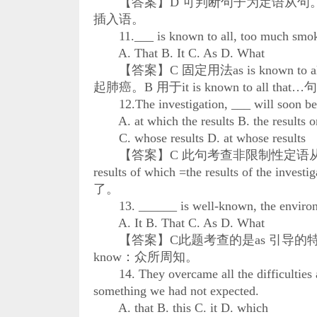
【答案】D 可判断句子为定语从句。有了whic
插入语。
11.___ is known to all, too much smokin
A. That B. It C. As D. What
【答案】C 固定用法as is known
起肺癌。B 用于it is known to all that
12.The investigation, ___ will soon be 
A. at which the results B. the results 
C. whose results D. at whose results
【答案】C 此句考查非限制性定语从句。C选项正
results of which =the results of th
了。
13. ______ is well-known, the environme
A. It B. That C. As D. What
【答案】C此题考查的是as 引导的特殊定语从句。As is
know：众所周知。
14. They overcame all the difficulties an
something we had not expected.
A. that B. this C. it D. which