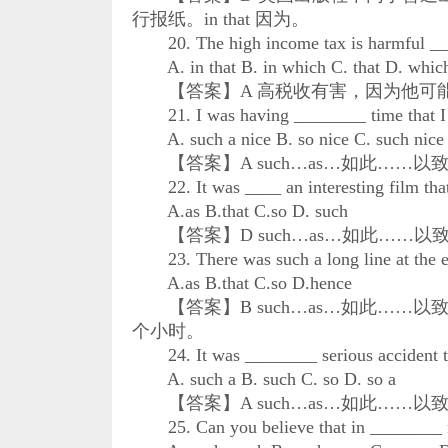
行报纸。in that 因为。
20. The high income tax is harmful ____
A. in that B. in which C. that D. whic
【答案】A 高税收有害，因为他可能会挫
21. I was having ________ time that I d
A. such a nice B. so nice C. such nice 
【答案】A such…as…如此……
22. It was ____ an interesting film that 
A.as B.that C.so D. such
【答案】D such…as…如此……
23. There was such a long line at the exh
A.as B.that C.so D.hence
【答案】B such…as…如此……
个小时。
24. It was ________ serious accident tha
A. such a B. such C. so D. so a
【答案】A such…as…如此……
25. Can you believe that in ________ ri