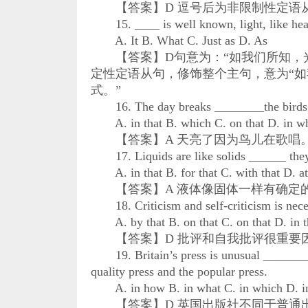
【答案】D 逗号后为非限制性定语从句，只
15. ____ is well known, light, like heat,
A. It B. What C. Just as D. As
【答案】D句意为：“如我们所知，光跟热能一
定性定语从句，修饰整个主句，意为“如我
式。”
16. The day breaks ________the birds a
A. in that B. which C. on that D. in w
【答案】A 天亮了因为鸟儿在歌唱。in 
17. Liquids are like solids ______ they 
A. in that B. for that C. with that D. at
【答案】A 液体像固体一样有确定的体积。
18. Criticism and self-criticism is necess
A. by that B. on that C. on that D. in t
【答案】D 批评和自我批评很重要因为他
19. Britain’s press is unusual ________ i
quality press and the popular press.
A. in how B. in what C. in which D. in
【答案】D 英国出版社不同于普通出