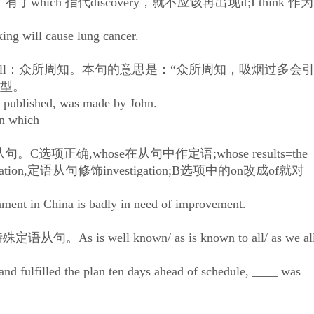
h 指代discovery，就不应该再出现it;I think 作为
g will cause lung cancer.
 to all：众所周知。本句的意思是：“众所周知，吸烟过多会
…句型。
published, was made by John.
on which
确,whose在从句中作定语;whose results=the
e investigation,定语从句修饰investigation;B选项中的on改成of就对
nt in China is badly in need of improvement.
 well known/ as is known to all/ as we al
d fulfilled the plan ten days ahead of schedule, ____ was