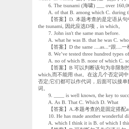
6. The tsunami (海啸) ___ over 160,000 pe
A. of that B. among which C. during th
【答案】D. 本题考查的是定语从句中关
the tsunami, 因此应选D项，in which。
7. John isn't the same man before.
A. what he was B. that he was C. who 
【答案】D the same ....as...“跟.
8. We’ve tested three hundred types of 
A. no of which B. none of which C. some
【答案】B 可以判断该句为非限制性
which,而不能用 that。在这几个否定词
否定;它们都可以作代词，后面可以接单
词。
9. ____ is well known, the key to succes
A. As B. That C. Which D. What
【答案】A.本题考查的是固定搭配as is
10. He has made another wonderful disco
A. which I think it is B. of which I think 